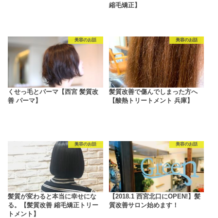
縮毛矯正】
美容のお話
美容のお話
くせっ毛とパーマ【西宮 髪質改
髪質改善で傷んでしまった方へ
善 パーマ】
【酸熱トリートメント 兵庫】
美容のお話
美容のお話
髪質が変わると本当に幸せにな
【2018.1 西宮北口にOPEN!】髪
る。【髪質改善 縮毛矯正トリー
質改善サロン始めます！
トメント】