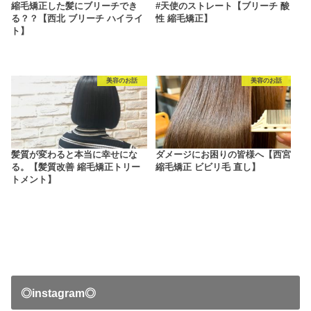
縮毛矯正した髪にブリーチでき
#天使のストレート【ブリーチ 酸
る？？【西北 ブリーチ ハイライ
性 縮毛矯正】
ト】
美容のお話
美容のお話
髪質が変わると本当に幸せにな
ダメージにお困りの皆様へ【西宮
る。【髪質改善 縮毛矯正トリー
縮毛矯正 ビビリ毛 直し】
トメント】
◎instagram◎