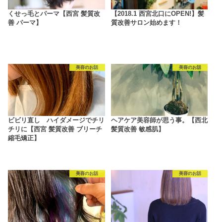
くせっ毛とパーマ【西宮 髪質改
【2018.1 西宮北口にOPEN!】髪
善 パーマ】
質改善サロン始めます！
美容のお話
美容のお話
ビビリ直し ハイダメージでチリ
ヘアケア美容師が思う事。【西北
チリに【西宮 髪質改善 ブリーチ
髪質改善 敏感肌】
縮毛矯正】
美容のお話
美容のお話